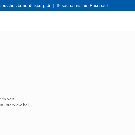
derschutzbund-duisburg.de
|
Besuche uns auf Facebook
rin von
m Interview bei