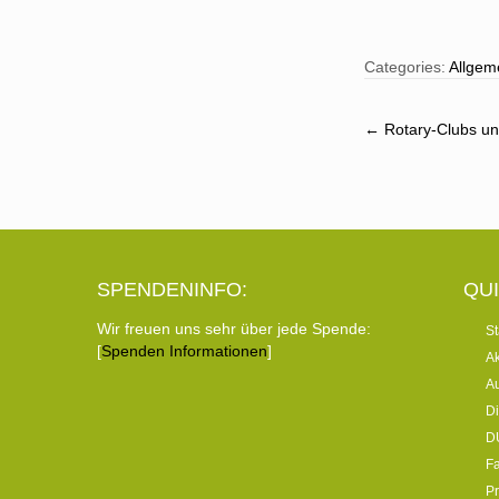
Categories:
Allgem
Post
←
Rotary-Clubs unt
navigat
SPENDENINFO:
QUI
Wir freuen uns sehr über jede Spende:
St
[
Spenden Informationen
]
Ak
Au
Di
D
Fa
Pr