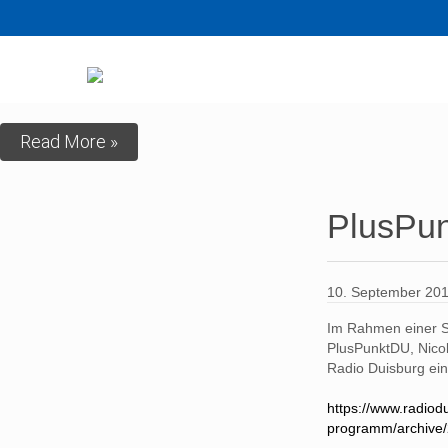
Read More »
PlusPu
10. September 20
Im Rahmen einer S
PlusPunktDU, Nicol
Radio Duisburg ei
https://www.radio
programm/archive/