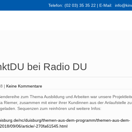
Telefon:
(02 03) 35 35 22
| E-Mail:
info@kin
nktDU bei Radio DU
18
|
Keine Kommentare
endereihe zum Thema Ausbildung und Arbeiten war unsere Projektleite
a Riemer, zusammen mit einer ihrer Kundinnen aus der Anlaufstelle zu
ngeladen. Sequenzen zum reinhören und weitere Infos:
duisburg.de/nc/duisburg/themen-aus-dem-programm/themen-aus-dem-
2018/09/06/article/-270fa61545.html