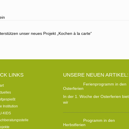
ein
erstützen unser neues Projekt „Kochen à la carte“
ion
CK LINKS
UNSERE NEUEN ARTIKEL:
Ferienprogramm in den
art
Osterferien
tuelles
In der 1. Woche der Osterferien bie
fgespießt
wir
e Institution
U-KIDS
chberatungsstelle
Programm in den
Herbstferien
ojekte