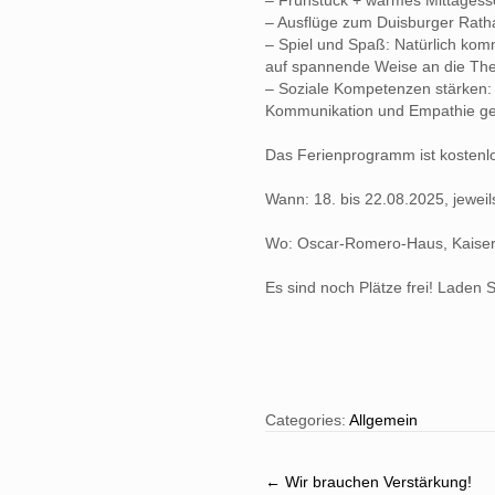
– Frühstück + warmes Mittagesse
– Ausflüge zum Duisburger Rath
– Spiel und Spaß: Natürlich komm
auf spannende Weise an die Th
– Soziale Kompetenzen stärken:
Kommunikation und Empathie ge
Das Ferienprogramm ist kostenl
Wann: 18. bis 22.08.2025, jeweil
Wo: Oscar-Romero-Haus, Kaisers
Es sind noch Plätze frei! Laden S
Categories:
Allgemein
Post
←
Wir brauchen Verstärkung!