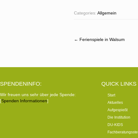
Categories:
Allgemein
Post
←
Ferienspiele in Walsum
navigation
SPENDENINFO:
QUICK LINKS
Wir freuen uns sehr über jede Spende:
Start
[
Spenden Informationen
]
Aktuelles
Aufgespießt
Die Institution
DU-KIDS
Fachberatungsste