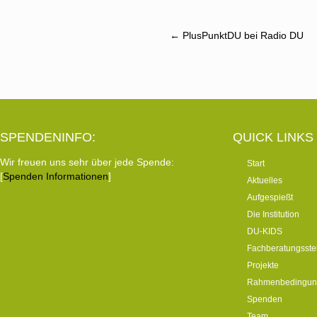
Post
←
PlusPunktDU bei Radio DU
navigation
SPENDENINFO:
QUICK LINKS
Wir freuen uns sehr über jede Spende:
Start
[
Spenden Informationen
]
Aktuelles
Aufgespießt
Die Institution
DU-KIDS
Fachberatungsste
Projekte
Rahmenbedingun
Spenden
Team