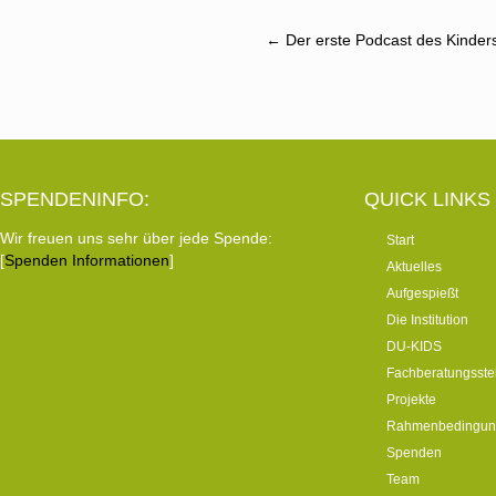
Post
←
Der erste Podcast des Kindersc
navigation
SPENDENINFO:
QUICK LINKS
Wir freuen uns sehr über jede Spende:
Start
[
Spenden Informationen
]
Aktuelles
Aufgespießt
Die Institution
DU-KIDS
Fachberatungsste
Projekte
Rahmenbedingun
Spenden
Team